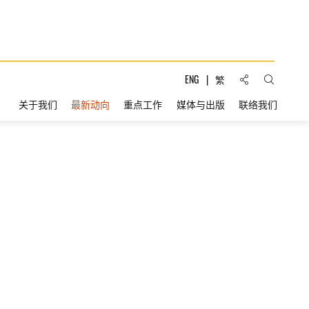
分享到:
ENG
繁
打开搜索
关于我们
最新动向
重点工作
媒体与出版
联络我们