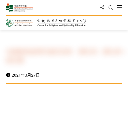
分享到
打
打开搜
主页
最新动向
最新消息
与逝者亲友同行追忆生命 颂礼司：丧礼系一
份礼物
2021年3月27日
东网