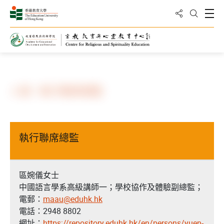
分享到
打
打開搜
主頁
人員 - 執行聯席總監
執行聯席總監
區婉儀女士
中國語言學系高級講師一；學校協作及體驗副總監；
電郵：
maau@eduhk.hk
電話：2948 8802
網址：
https://repository.eduhk.hk/en/persons/yuen-