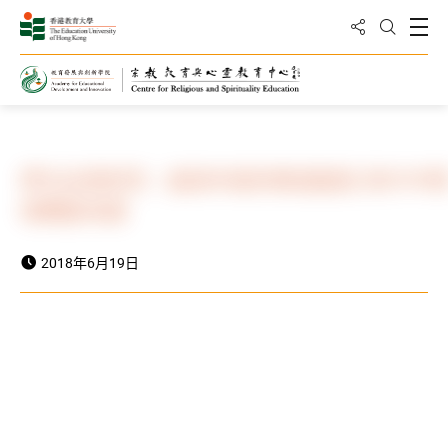
分享到
打
打開搜
主頁
最新動向
最新消息
學生品德研究：越高年級快樂感越低 與升中
境轉變有關
2018年6月19日
HK01